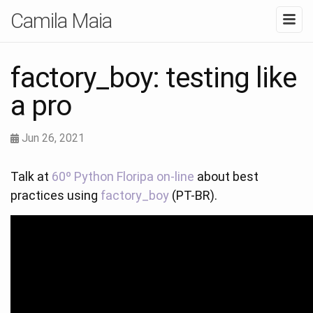
Camila Maia
factory_boy: testing like
a pro
Jun 26, 2021
Talk at
60º Python Floripa on-line
about best
practices using
factory_boy
(PT-BR).