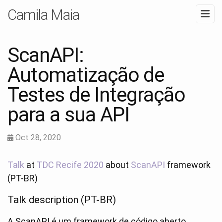
Camila Maia
ScanAPI:
Automatização de
Testes de Integração
para a sua API
Oct 28, 2020
Talk
at
TDC Recife 2020
about
ScanAPI
framework
(PT-BR)
Talk description (PT-BR)
A ScanAPI é um framework de código aberto