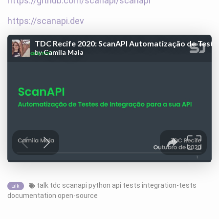
https://github.com/scanapi/scanapi
https://scanapi.dev
talk
tdc
scanapi
python
api
tests
integration-tests
talk
documentation
open-source